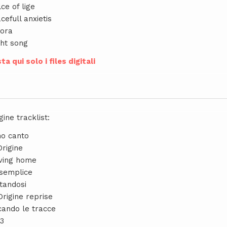
lce of lige
cefull anxietis
rora
ght song
ta qui solo i files digitali
gine tracklist:
mo canto
Origine
ving home
 semplice
tandosi
Origine reprise
cando le tracce
43