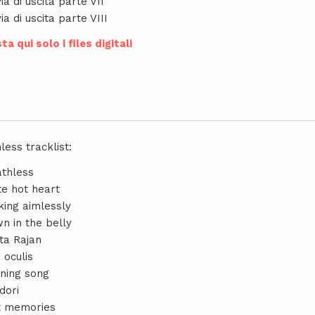
ia di uscita parte VII
ia di uscita parte VIII
ta qui solo i files digitali
less tracklist:
athless
te hot heart
king aimlessly
n in the belly
ta Rajan
 oculis
ning song
dori
t memories