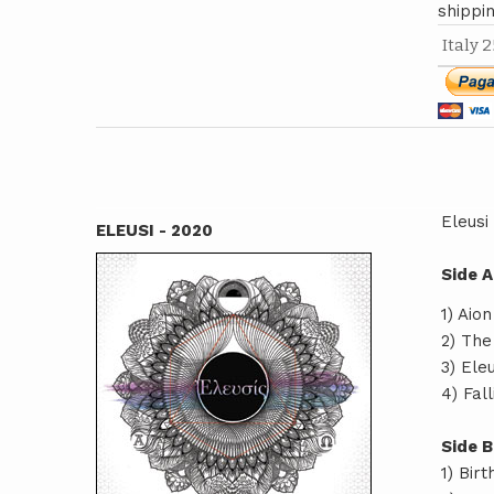
shippi
Eleusi 
ELEUSI - 2020
Side A
1) Aion
2)
The
3)
Eleu
4)
Fall
Side B
1) Bir