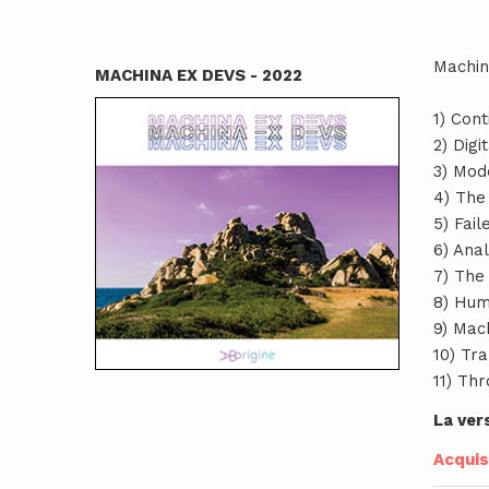
Machin
MACHINA EX DEVS - 2022
1) Con
2) Digi
3) Mod
4) The
5) Fail
6) Ana
7) The
8) Huma
9) Mac
10) Tr
11) Th
La ver
Acquist