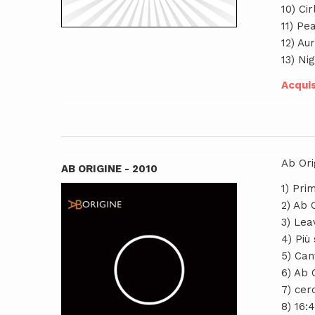
10) Cir
11) Pea
12) Au
13) Ni
Acquis
Ab Ori
AB ORIGINE - 2010
1) Pri
2) Ab 
3) Lea
4) Più
5) Can
6) Ab 
7) cer
8) 16: