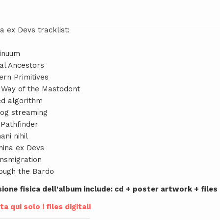
a ex Devs tracklist:
tinuum
tal Ancestors
ern Primitives
 Way of the Mastodont
ed algorithm
log streaming
 Pathfinder
ni nihil
hina ex Devs
ansmigration
rough the Bardo
sione fisica dell'album include: cd + poster artwork + files 
a qui solo i files digitali