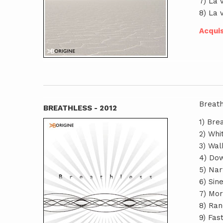
7) La v
8) La v
Acquis
Breath
BREATHLESS - 2012
1) Bre
2) Whi
3) Wal
4) Dow
5) Nar
6) Sine
7) Mor
8) Ran
9) Fas