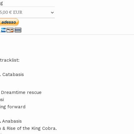
ng
tracklist:
. Catabasis
 Dreamtime rescue
si
ing forward
.
Anabasis
th & Rise of the King Cobra.