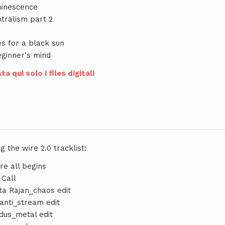
minescence
tralism part 2
es for a black sun
eginner's mind
ta qui solo i files digitali
g the wire 2.0 tracklist:
re all begins
 Call
ta Rajan_chaos edit
anti_stream edit
dus_metal edit