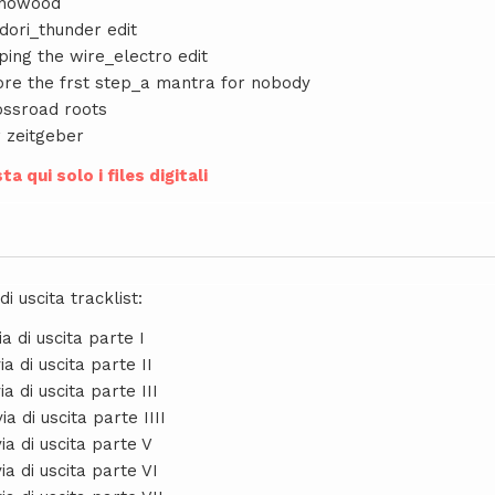
knowood
dori_thunder edit
ping the wire_electro edit
ore the frst step_a mantra for nobody
ossroad roots
r zeitgeber
ta qui solo i files digitali
di uscita tracklist:
ia di uscita parte I
ia di uscita parte II
ia di uscita parte III
ia di uscita parte IIII
via di uscita parte V
ia di uscita parte VI