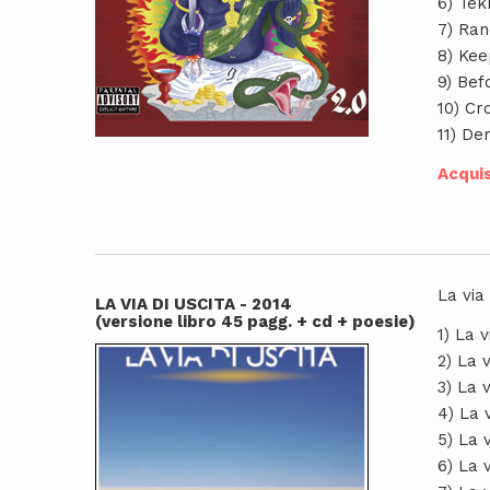
6) Te
7) Ran
8) Kee
9) Bef
10) Cr
11) De
Acquis
La via 
LA VIA DI USCITA - 2014
(versione libro 45 pagg. + cd + poesie)
1) La v
2) La v
3) La v
4) La v
5) La 
6) La v