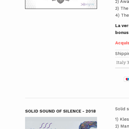
2) Awa
3) The
4) The
La ver
bonus
Acquis
Shippi
Solid 
SOLID SOUND OF SILENCE - 2018
1) Kles
2) Man