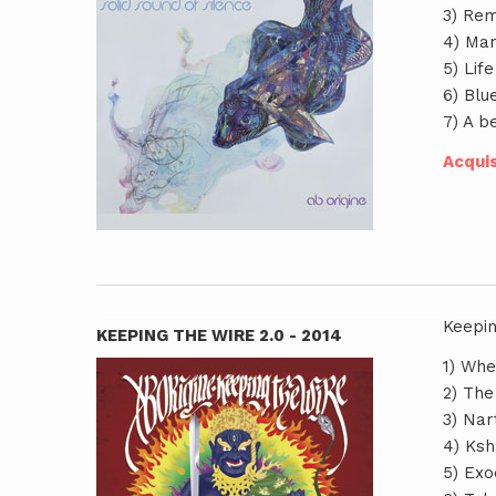
3) Re
4) Man
5) Life
6) Blu
7) A b
Acquis
Keepin
KEEPING THE WIRE 2.0 - 2014
1) Whe
2) The
3) Nar
4) Ksh
5) Exo