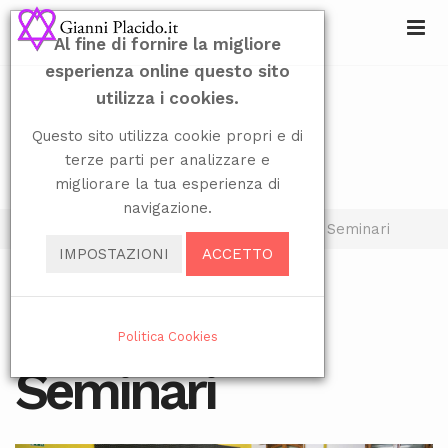
Al fine di fornire la migliore
esperienza online questo sito
utilizza i cookies.
Questo sito utilizza cookie propri e di
terze parti per analizzare e
migliorare la tua esperienza di
navigazione.
Sei qui:
Home
Didattica
Corsi
Seminari
IMPOSTAZIONI
ACCETTO
Seleziona la tua lingua
Politica Cookies
VISITE: 8969
Seminari