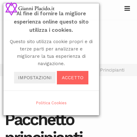
Al fine di fornire la migliore
esperienza online questo sito
utilizza i cookies.
Questo sito utilizza cookie propri e di
terze parti per analizzare e
migliorare la tua esperienza di
navigazione.
Sei qui:
Home
Didattica
Corsi
Principianti
IMPOSTAZIONI
ACCETTO
Seleziona la tua lingua
Politica Cookies
VISITE: 10362
Pacchetto