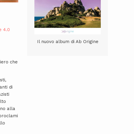
e 4.0
Il nuovo album di Ab Origine
siero che
ti,
nti di
zisti
lto
ino alla
 proclami
llo