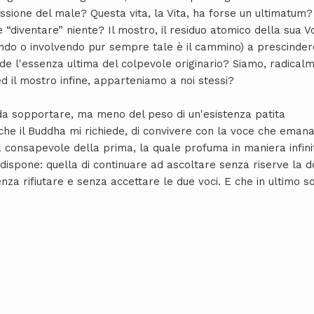
essione del male? Questa vita, la Vita, ha forse un ultimatum?
e “diventare” niente? Il mostro, il residuo atomico della sua 
endo o involvendo pur sempre tale è il cammino) a prescinder
de l'essenza ultima del colpevole originario? Siamo, radical
 ed il mostro infine, apparteniamo a noi stessi?
 da sopportare, ma meno del peso di un'esistenza patita
 che il Buddha mi richiede, di convivere con la voce che emana 
la consapevole della prima, la quale profuma in maniera infi
 dispone: quella di continuare ad ascoltare senza riserve la
nza rifiutare e senza accettare le due voci. E che in ultimo s
 DALL'ESISTENZA ALLA STORIA E VICEVERSA