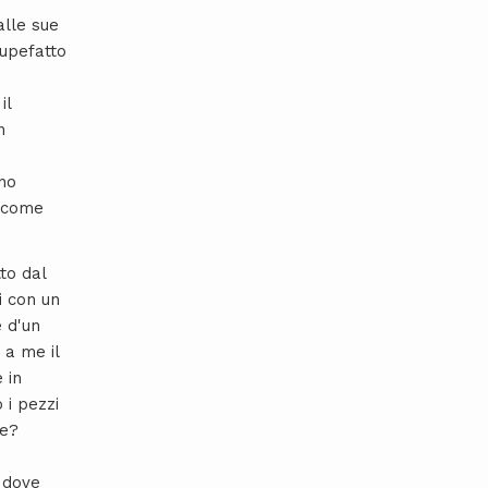
alle sue
tupefatto
il
n
ono
o come
to dal
i con un
e d'un
 a me il
 in
 i pezzi
re?
 dove