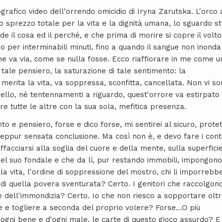
grafico video dell'orrendo omicidio di Iryna
Zarutska. L'orco 
lo sprezzo totale per la vita e la dignità umana, lo sguardo s
 il cosa ed il perché, e che prima di morire si copre il volto
o per interminabili minuti, fino a quando il sangue non inonda 
he va via, come se nulla fosse. Ecco riaffiorare in me come u
 tale pensiero, la saturazione di tale sentimento: la
 merita la vita, va soppressa, sconfitta, cancellata. Non vi s
livello, né tentennamenti a riguardo, quest'orrore va estirpat
are tutte le altre con la sua sola, mefitica presenza.
to e pensiero, forse e dico forse, mi sentirei al sicuro, protet
e seppur sensata conclusione. Ma così non è, e devo fare i cont
facciarsi alla soglia del cuore e della mente, sulla superfici
nel suo fondale e che da lì, pur restando immobili, impongono
lla vita, l'ordine di soppressione del mostro, chi li imporrebbe
di quella povera sventurata? Certo. I genitori che raccolgono
te dell'immondizia? Certo. Io che non riesco a sopportare olt
 e togliere a seconda del proprio volere? Forse...O più
ogni bene e d'ogni male, le carte di questo gioco assurdo? E