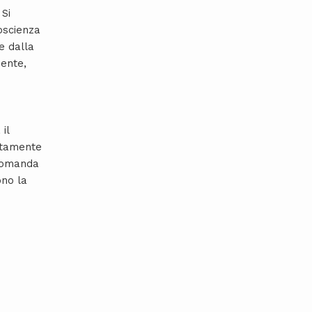
 Si
Voscienza
e dalla
mente,
il
nitamente
 domanda
ono la