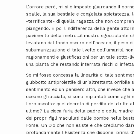
L'orrore però, mi si è imposto guardando il porno
spalle, la sua bestiale e congelata spietatezza, 
-terrificante- di quella ragazza che non comprende
piangendo. E poi l'indifferenza della gente attorn
pavimento della metro...il mostro sgocciolante c
leviatano dal fondo oscuro dell'oceano, il peso di
subumanizzazione di tale livello dell'umanità non
ragionamenti e giustificazioni per un tale sotto-
una pianta che restando interrata rischi di infett
Se mi fosse concessa la linearità di tale sentimen
giubbotto antiproiettile di un'altrettanta orribil
sentimento ed un pensiero altri, che invece che af
oceano ghiacciato, si sono impiantati come aghi 
Loro ascolto: quel decreto di perdita del diritto a
ultimo? La cieca furia della padre e della madre 
dei propri figli maciullati dalle bombe nelle bus
Forse. Un Dio che non esiste e che crediamo dare
profondamente l'Esistenza che dispone, prima d'