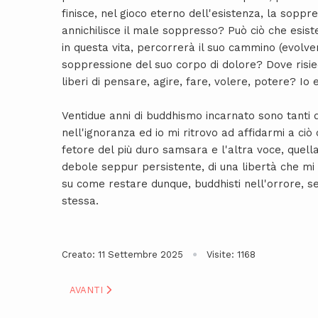
finisce, nel gioco eterno dell'esistenza, la soppr
annichilisce il male soppresso? Può ciò che esist
in questa vita, percorrerà il suo cammino (evolv
soppressione del suo corpo di dolore? Dove risie
liberi di pensare, agire, fare, volere, potere? Io
Ventidue anni di buddhismo incarnato sono tanti
nell'ignoranza ed io mi ritrovo ad affidarmi a ciò
fetore del più duro samsara e l'altra voce, quel
debole seppur persistente, di una libertà che mi
su come restare dunque, buddhisti nell'orrore, se
stessa.
Creato: 11 Settembre 2025
Visite: 1168
ARTICOLO SUCCESSIVO: INDICAZIONI SULL'ENERGIA:
AVANTI