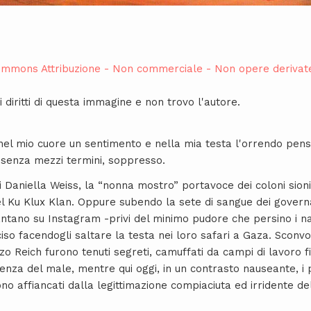
ommons Attribuzione - Non commerciale - Non opere derivat
 diritti di questa immagine e non trovo l'autore.
 nel mio cuore un sentimento e nella mia testa l'orrendo pen
, senza mezzi termini, soppresso.
di Daniella Weiss, la “nonna mostro” portavoce dei coloni sionis
el Ku Klux Klan. Oppure subendo la sete di sangue dei governa
 vantano su Instagram -privi del minimo pudore che persino i na
so facendogli saltare la testa nei loro safari a Gaza. Sconvo
zo Reich furono tenuti segreti, camuffati da campi di lavoro f
ienza del male, mentre qui oggi, in un contrasto nauseante, i
sono affiancati dalla legittimazione compiaciuta ed irridente de