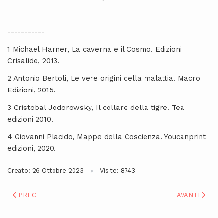
-----------
1 Michael Harner, La caverna e il Cosmo. Edizioni
Crisalide, 2013.
2 Antonio Bertoli, Le vere origini della malattia. Macro
Edizioni, 2015.
3 Cristobal Jodorowsky, Il collare della tigre. Tea
edizioni 2010.
4 Giovanni Placido, Mappe della Coscienza. Youcanprint
edizioni, 2020.
Creato: 26 Ottobre 2023
Visite: 8743
ARTICOLO PRECEDENTE: L'ADULTITÀ SENTIMENTALE: DALLA C
ARTICOLO SU
PREC
AVANTI