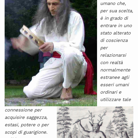
umano che,
per sua scelta,
è in grado di
entrare in uno
stato alterato
di coscienza
per
relazionarsi
con realtà
normalmente
estranee agli
esseri umani
ordinari e
utilizzare tale
connessione per
acquisire saggezza,
estasi, potere o per
scopi di guarigione.