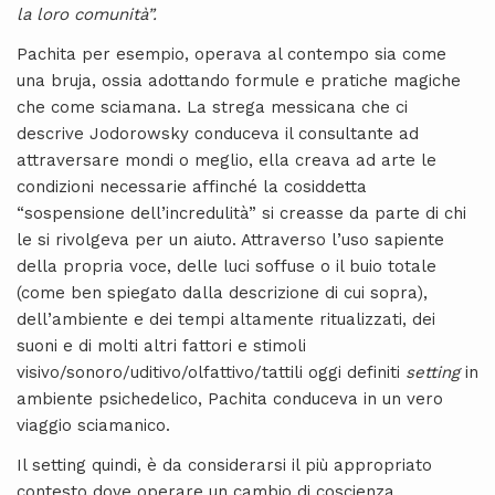
la loro comunità”.
Pachita per esempio, operava al contempo sia come
una bruja, ossia adottando formule e pratiche magiche
che come sciamana. La strega messicana che ci
descrive Jodorowsky conduceva il consultante ad
attraversare mondi o meglio, ella creava ad arte le
condizioni necessarie affinché la cosiddetta
“sospensione dell’incredulità” si creasse da parte di chi
le si rivolgeva per un aiuto. Attraverso l’uso sapiente
della propria voce, delle luci soffuse o il buio totale
(come ben spiegato dalla descrizione di cui sopra),
dell’ambiente e dei tempi altamente ritualizzati, dei
suoni e di molti altri fattori e stimoli
visivo/sonoro/uditivo/olfattivo/tattili oggi definiti
setting
in
ambiente psichedelico, Pachita conduceva in un vero
viaggio sciamanico.
Il setting quindi, è da considerarsi il più appropriato
contesto dove operare un cambio di coscienza