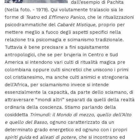
dall’esempio di Pachita
(Nella foto. - 1979). Qui volutamente tralascio sia le
forme di
Teatro
ed
Effimero Panico,
che le ritualizzazioni
psicodrammatiche del
Cabarét Mistique,
proprio per
mettere meglio a fuoco degli aspetti specifici nella
relazione tra psicomagia e scimanismo tradizionale.
Tuttavia è bene precisare a fini squisitamente
antropologici, che se per brujeria in Centro e Sud
America si intendono vari culti di ritualità magica pre
colombiana oppure culti sincretici che uniscono i primi
col cristianesimo, ma anche culti animici e stregoneria
dell’Africa, per sciamanismo invece si intende
essenzialmente la capacità, da parte dello sciamano, di
attraversare “mondi altri” separati da quelli della realtà
ordinaria della coscienza. Stiamo parlando della
cosiddetta
Trimundi: il Mondo di mezzo, quello dell’Alto
e quello del Basso,
ognuno caratterizzato da un
determinato grado energetico ed ognuno con i propri
spiriti guida
ed
alleati di potere,
che si incontrano ed