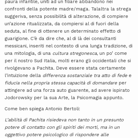
paura infantile, uniti ad un filiare abbandono nei
confronti della potente madre/maga. Talaltra la strega
suggeriva, senza possibilità di alterazione, di compiere
un’azione ritualizzata, da compiersi al di fuori della
seduta, al fine di ottenere un determinato effetto di
guarigione. C’è da dire che, al di là dei consultanti
messicani, inseriti nel contesto di una lunga tradizione, di
una mitologia, di una
cultura stregonesca
, un po’ come
per il nostro Sud Italia, molti erano gli occidentali che si
rivolgevano a Pachita. Deve essere stata certamente
l’intuizione della
differenza sostanziale tra atto di fede
e
fiducia
nella propria stessa capacità di domandare
per
attingere ad una forza auto guarente, ad avere ispirato
Jodorowsky per la sua Arte, la Psicomagia appunto.
Come ben spiega Antonio Bertoli:
L’abilità di Pachita risiedeva non tanto in un presunto
potere di contatto con gli spiriti dei morti, ma in un
oggettivo potere psicologico di rispondere alle