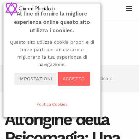
Al fine di fornire la migliore
esperienza online questo sito
utilizza i cookies.
Questo sito utilizza cookie propri e di
terze parti per analizzare e
migliorare la tua esperienza di
navigazione.
Sei qui:
Home
Blog
All'origine della Psicomagia: Una pratica di
IMPOSTAZIONI
ACCETTO
sciamanesimo contemporaneo
26 OTTOBRE 2023
Politica Cookies
All'origine della
Psicomagia: Una